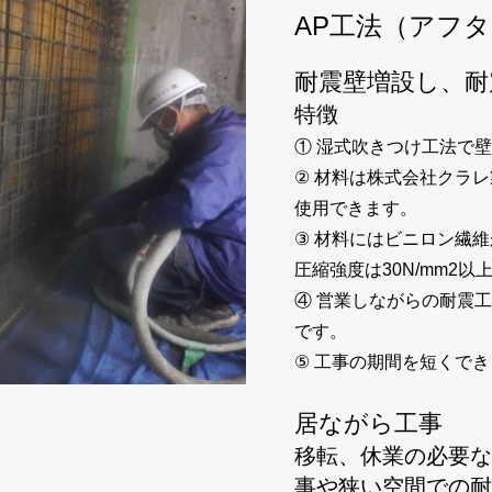
AP工法（アフ
耐震壁増設し、耐
特徴
① 湿式吹きつけ工法で
② 材料は株式会社クラ
使用できます。
③ 材料にはビニロン繊
圧縮強度は30N/mm2以
④ 営業しながらの耐震
です。
⑤ 工事の期間を短くで
居ながら工事
移転、休業の必要な
事や狭い空間での耐